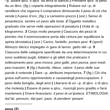
–p, alzare qlcu. o qlco. da terra di slancio
|
Prendere qlco. di peso
da un libro, (
fig.
) copiarla integralmente
|
Rubare sul –p, di
venditore che inganna il compratore diminuendo il peso di ciò che
vende
|
A peso d'oro, (
fig.
) a carissimo prezzo
|
(
est.
) Senso di
pesantezza:
sentire un peso alla testa
.
2
Oggetto metallico
graduato che serve nelle operazioni di pesatura
|
Unità di –p,
kilogrammo.
3
Corpo molto pesante
|
Ciascuno dei pezzi di
piombo che il sommozzatore porta alla cintura per equilibrare la
spinta idrostatica
|
(
est.
) Carico, fardello:
portare pesi
.
4
(
sport
)
Attrezzo sferico impiegato in gare di lancio:
getto del –p
.
5
Ciascuna delle categorie specificate da una determinazione in cui
sono suddivisi pugili, lottatori e gli atleti che praticano il
sollevamento pesi:
pesi mosca
,
pesi gallo
,
pesi piuma
,
pesi medi
,
pesi massimi
.
6
(
fig.
) Autorità, rilievo, valore:
il peso delle sue
parole è notevole
|
Dare –p, attribuire importanza.
7
(
fig.
) Ciò che
grava sull'uomo opprimendolo e causandogli preoccupazioni:
il
peso della famiglia
,
degli anni
|
Liberarsi di un –p, di qlco. o di qlcu.
che molesta
|
Essere di peso a qlcu., riuscirgli poco gradito o farsi
mantenere
|
Onere finanziario:
il peso di un'ipoteca
. ETIMOLOGIA:
dal lat.
pensum
, dal part. pass. di
pendere
‘pesare’.
————————
peso (2)