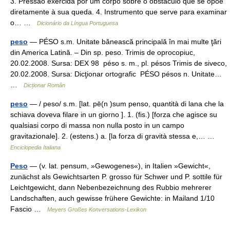
3. Pressão exercida por um corpo sobre o obstáculo que se opõe
diretamente à sua queda. 4. Instrumento que serve para examinar
o… …
Dicionário da Língua Portuguesa
peso
— PÉSO s.m. Unitate bănească principală în mai multe ţări
din America Latină. – Din sp. peso. Trimis de oprocopiuc,
20.02.2008. Sursa: DEX 98 péso s. m., pl. pésos Trimis de siveco,
20.02.2008. Sursa: Dicţionar ortografic PÉSO pésos n. Unitate…
…
Dicționar Român
peso
— / peso/ s.m. [lat. pē(n )sum penso, quantità di lana che la
schiava doveva filare in un giorno ]. 1. (fis.) [forza che agisce su
qualsiasi corpo di massa non nulla posto in un campo
gravitazionale]. 2. (estens.) a. [la forza di gravità stessa e,… …
Enciclopedia Italiana
Peso
— (v. lat. pensum, »Gewogenes«), in Italien »Gewicht«,
zunächst als Gewichtsarten P. grosso für Schwer und P. sottile für
Leichtgewicht, dann Nebenbezeichnung des Rubbio mehrerer
Landschaften, auch gewisse frühere Gewichte: in Mailand 1/10
Fascio …
Meyers Großes Konversations-Lexikon