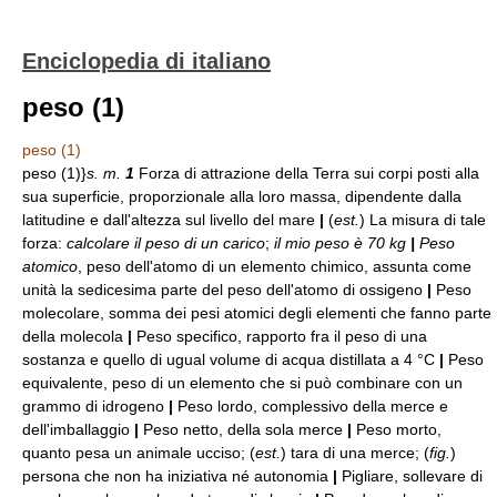
Enciclopedia di italiano
peso (1)
peso (1)
peso (1)}
s. m.
1
Forza di attrazione della Terra sui corpi posti alla
sua superficie, proporzionale alla loro massa, dipendente dalla
latitudine e dall'altezza sul livello del mare
|
(
est.
) La misura di tale
forza:
calcolare il peso di un carico
;
il mio peso è 70 kg
|
Peso
atomico
, peso dell'atomo di un elemento chimico, assunta come
unità la sedicesima parte del peso dell'atomo di ossigeno
|
Peso
molecolare, somma dei pesi atomici degli elementi che fanno parte
della molecola
|
Peso specifico, rapporto fra il peso di una
sostanza e quello di ugual volume di acqua distillata a 4 °C
|
Peso
equivalente, peso di un elemento che si può combinare con un
grammo di idrogeno
|
Peso lordo, complessivo della merce e
dell'imballaggio
|
Peso netto, della sola merce
|
Peso morto,
quanto pesa un animale ucciso; (
est.
) tara di una merce; (
fig.
)
persona che non ha iniziativa né autonomia
|
Pigliare, sollevare di