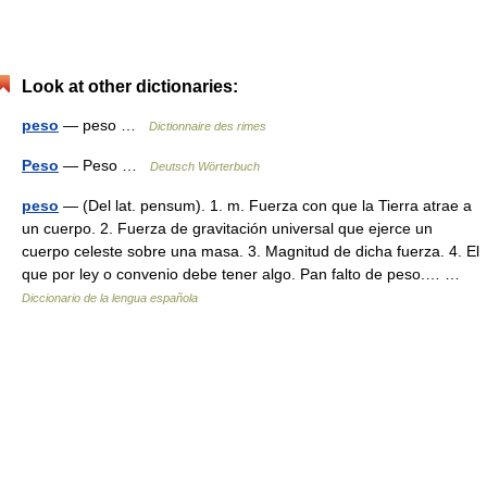
Look at other dictionaries:
peso
— peso …
Dictionnaire des rimes
Peso
— Peso …
Deutsch Wörterbuch
peso
— (Del lat. pensum). 1. m. Fuerza con que la Tierra atrae a
un cuerpo. 2. Fuerza de gravitación universal que ejerce un
cuerpo celeste sobre una masa. 3. Magnitud de dicha fuerza. 4. El
que por ley o convenio debe tener algo. Pan falto de peso.… …
Diccionario de la lengua española