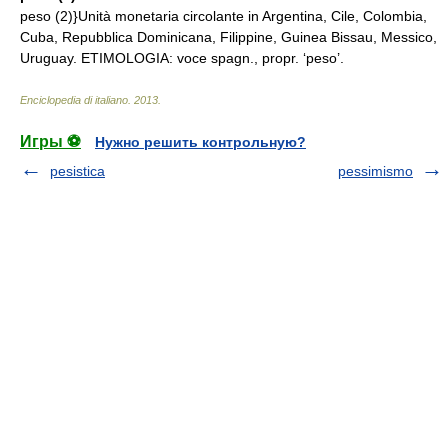
peso (2)}Unità monetaria circolante in Argentina, Cile, Colombia,
Cuba, Repubblica Dominicana, Filippine, Guinea Bissau, Messico,
Uruguay. ETIMOLOGIA: voce spagn., propr. ‘peso’.
Enciclopedia di italiano
.
2013
.
Игры ⚽
Нужно решить контрольную?
pesistica
pessimismo