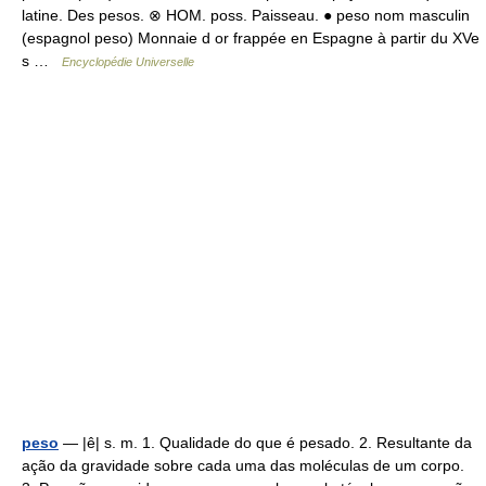
latine. Des pesos. ⊗ HOM. poss. Paisseau. ● peso nom masculin
(espagnol peso) Monnaie d or frappée en Espagne à partir du XVe
s …
Encyclopédie Universelle
peso
— |ê| s. m. 1. Qualidade do que é pesado. 2. Resultante da
ação da gravidade sobre cada uma das moléculas de um corpo.