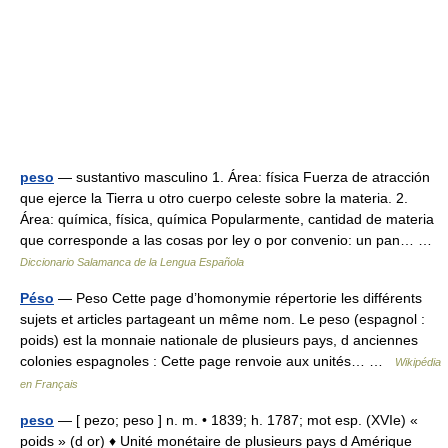
peso
— sustantivo masculino 1. Área: física Fuerza de atracción
que ejerce la Tierra u otro cuerpo celeste sobre la materia. 2.
Área: química, física, química Popularmente, cantidad de materia
que corresponde a las cosas por ley o por convenio: un pan… …
Diccionario Salamanca de la Lengua Española
Péso
— Peso Cette page d’homonymie répertorie les différents
sujets et articles partageant un même nom. Le peso (espagnol :
poids) est la monnaie nationale de plusieurs pays, d anciennes
colonies espagnoles : Cette page renvoie aux unités… …
Wikipédia
en Français
peso
— [ pezo; peso ] n. m. • 1839; h. 1787; mot esp. (XVIe) «
poids » (d or) ♦ Unité monétaire de plusieurs pays d Amérique